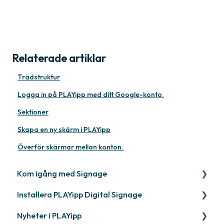
Relaterade artiklar
Trädstruktur
Logga in på PLAYipp med ditt Google-konto.
Sektioner
Skapa en ny skärm i PLAYipp
Överför skärmar mellan konton.
Kom igång med Signage
Installera PLAYipp Digital Signage
Kom igång med PLAYipp
Nyheter i PLAYipp
Installera och aktivera skärmar
PLAYport