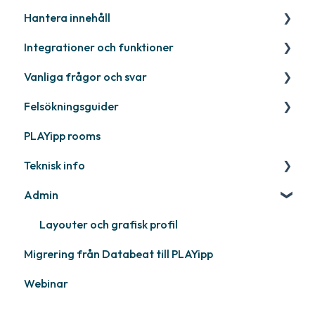
Hantera innehåll
Webinar
LG
Kommer snart
Integrationer och funktioner
Samsung
Nyligen släppt
Publicera filer
Vanliga frågor och svar
Philips
Quicknote
Third party widgets
Felsökningsguider
Övriga
Widgets
Feeds
Kontakta support
PLAYipp rooms
Övrigt
Business intelligence
PLAYport
Teknisk info
Kalendrar
Övrigt
Admin
Övrigt
PLAYport
Samsung
Layouter och grafisk profil
Migrering från Databeat till PLAYipp
Philips
Webinar
LG
Övriga skärmar