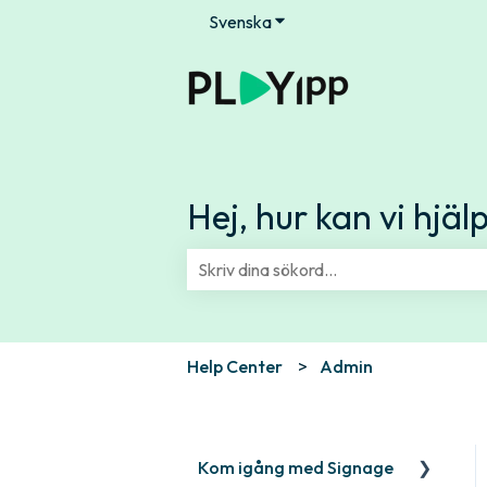
Svenska
Visa undermenyer för översä
Hej, hur kan vi hjäl
Det finns inga förslag eftersom sök
Help Center
Admin
Kom igång med Signage