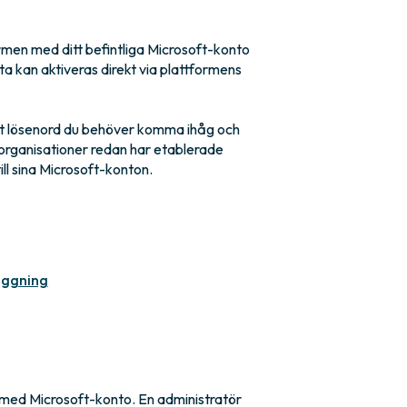
men med ditt befintliga Microsoft-konto
tta kan aktiveras direkt via plattformens
let lösenord du behöver komma ihåg och
organisationer redan har etablerade
ll sina Microsoft-konton.
oggning
g med Microsoft-konto. En administratör