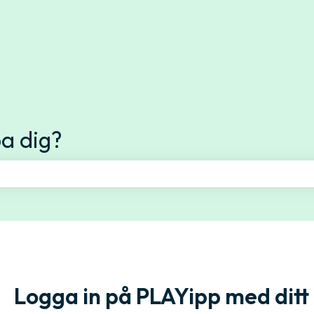
ttningar
pa dig?
fältet är tomt.
Logga in på PLAYipp med ditt