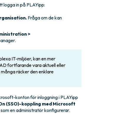
tt logga in på PLAYipp:
rganisation.
Fråga om de kan
inistration >
Manager.
mplexa IT-miljöer, kan en mer
D fortfarande vara aktuell eller
ör många räcker den enklare
rosoft-konton för inloggning i PLAYipp
On (SSO)-koppling med Microsoft
 som en administratör konfigurerar.