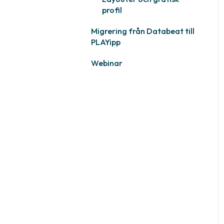
profil
Philips
Migrering från Databeat till
LG
PLAYipp
Övriga skärmar
Webinar