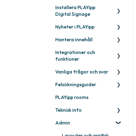
Installera PLAYipp
Kom igång med PLAYipp
Digital Signage
Installera och aktivera
Nyheter i PLAYipp
skärmar
PLAYport
Hantera innehåll
Webinar
LG
Kommer snart
Integrationer och
Samsung
Nyligen släppt
Publicera filer
funktioner
Philips
Quicknote
Vanliga frågor och svar
Third party widgets
Övriga
Widgets
Felsökningsguider
Feeds
Kontakta support
Övrigt
PLAYipp rooms
Business intelligence
PLAYport
Teknisk info
Kalendrar
Övrigt
Admin
Övrigt
PLAYport
Samsung
Layouter och grafisk