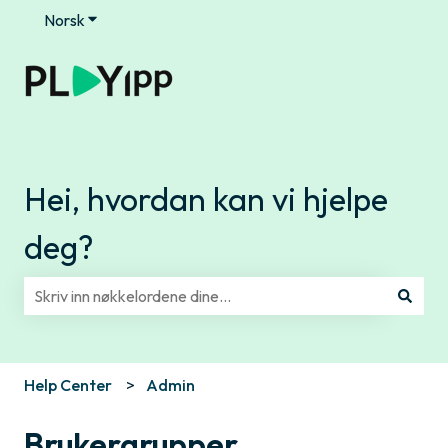
Norsk
Vis undermeny for oversettelser
Hei, hvordan kan vi hjelpe
deg?
Det finnes ingen forslag fordi søkefeltet er tomt.
Help Center
Admin
Brukergrupper