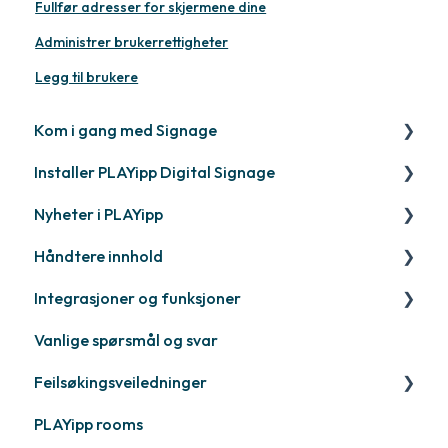
Fullfør adresser for skjermene dine
Administrer brukerrettigheter
Legg til brukere
Kom i gang med Signage
Installer PLAYipp Digital Signage
Kom i gang med PLAYipp
Nyheter i PLAYipp
Installer og aktiver skjermer
PLAYport
Håndtere innhold
Webinar
LG
Kommer snart
Integrasjoner og funksjoner
Samsung
Nylig lansert
Håndtere innhold
Vanlige spørsmål og svar
Philips
Quicknote
Third party widgets
Feilsøkingsveiledninger
Annen
Widgets
Feeds
PLAYipp rooms
Annen
Business intelligence
PLAYPort