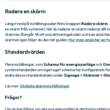
Radera en skärm
Längst ned på inställningssidan finns knappen
Radera skärm
.
en skärm från systemet. När du raderar en skärm raderas allt inn
Skärmen återgår till att visa aktiveringskoden och kan anslutas 
skärmen igen följer du den här guiden:
Hur man ansluter en fys
Standardvärden
Flera inställningar, som
Schema för energisparläge
och
Om
systemstandarden om inget eget schema har konfigurerats för
ändra dessa standardvärden under
Signage > Skärmar > Glo
Läs mer:
Globala skärminställningar
Frågor?
Om du har frågor om det nya gränssnittet är det bästa sättet att