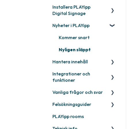
Installera PLAYipp
Kom igång med PLAYipp
Digital Signage
Installera och aktivera
Nyheter i PLAYipp
skärmar
PLAYport
Webinar
LG
Kommer snart
Samsung
Nyligen släppt
Hantera innehåll
Philips
Integrationer och
Övriga
Publicera filer
funktioner
Quicknote
Vanliga frågor och svar
Third party widgets
Widgets
Felsökningsguider
Feeds
Kontakta support
Övrigt
PLAYipp rooms
Business intelligence
PLAYport
Teknisk info
Kalendrar
Övrigt