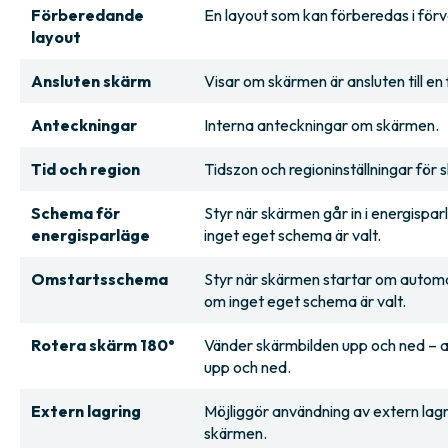
Förberedande
En layout som kan förberedas i förv
layout
Ansluten skärm
Visar om skärmen är ansluten till en 
Anteckningar
Interna anteckningar om skärmen.
Tid och region
Tidszon och regioninställningar för
Schema för
Styr när skärmen går in i energispa
energisparläge
inget eget schema är valt.
Omstartsschema
Styr när skärmen startar om automa
om inget eget schema är valt.
Rotera skärm 180°
Vänder skärmbilden upp och ned –
upp och ned.
Extern lagring
Möjliggör användning av extern lagrin
skärmen.