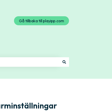
Gå tillbaka till playipp.com
ärminställningar