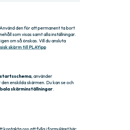
 Använd den för att permanent ta bort
ehåll som visas samt alla inställningar.
igen om så önskas. Vill du ansluta
isk skärm till PLAYipp
startsschema
, använder
 den enskilda skärmen. Du kan se och
bala skärminställningar
.
 kontakta oss att fylla i formuläret här: