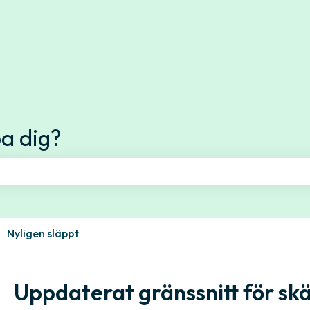
ttningar
pa dig?
fältet är tomt.
Nyligen släppt
Uppdaterat gränssnitt för sk