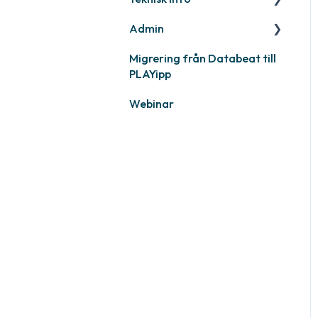
Admin
Övrigt
PLAYport
Migrering från Databeat till
Samsung
Layouter och grafisk
PLAYipp
profil
Philips
Webinar
LG
Övriga skärmar